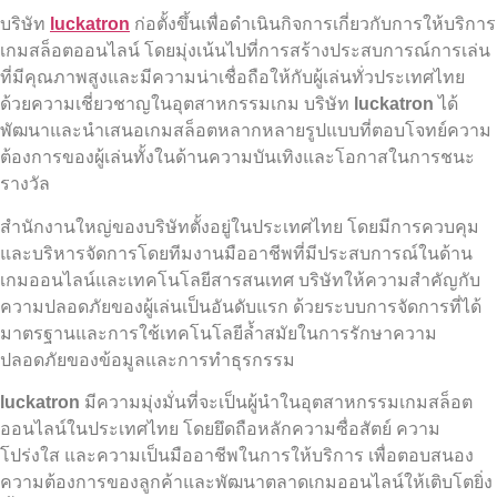
บริษัท
luckatron
ก่อตั้งขึ้นเพื่อดำเนินกิจการเกี่ยวกับการให้บริการ
เกมสล็อตออนไลน์ โดยมุ่งเน้นไปที่การสร้างประสบการณ์การเล่น
ที่มีคุณภาพสูงและมีความน่าเชื่อถือให้กับผู้เล่นทั่วประเทศไทย
ด้วยความเชี่ยวชาญในอุตสาหกรรมเกม บริษัท
luckatron
ได้
พัฒนาและนำเสนอเกมสล็อตหลากหลายรูปแบบที่ตอบโจทย์ความ
ต้องการของผู้เล่นทั้งในด้านความบันเทิงและโอกาสในการชนะ
รางวัล
สำนักงานใหญ่ของบริษัทตั้งอยู่ในประเทศไทย โดยมีการควบคุม
และบริหารจัดการโดยทีมงานมืออาชีพที่มีประสบการณ์ในด้าน
เกมออนไลน์และเทคโนโลยีสารสนเทศ บริษัทให้ความสำคัญกับ
ความปลอดภัยของผู้เล่นเป็นอันดับแรก ด้วยระบบการจัดการที่ได้
มาตรฐานและการใช้เทคโนโลยีล้ำสมัยในการรักษาความ
ปลอดภัยของข้อมูลและการทำธุรกรรม
luckatron
มีความมุ่งมั่นที่จะเป็นผู้นำในอุตสาหกรรมเกมสล็อต
ออนไลน์ในประเทศไทย โดยยึดถือหลักความซื่อสัตย์ ความ
โปร่งใส และความเป็นมืออาชีพในการให้บริการ เพื่อตอบสนอง
ความต้องการของลูกค้าและพัฒนาตลาดเกมออนไลน์ให้เติบโตยิ่ง